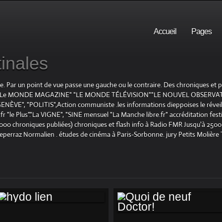
Accueil
Pages
inales
te. Par un point de vue passe une gauche ou le contraire. Des chroniques et
E", "Le MONDE MAGAZINE" "LE MONDE TÉLÉVISION""LE NOUVEL OBSERVATE
ENÈVE", "POLITIS",Action communiste .les informations dieppoises le réveil L
le Plus"."La VIGNE", "SINE mensuel "La Manche libre.fr" accréditation festiv
 1000 chroniques publiées) chroniques et flash info à Radio FMR Jusqu'à 2500 
Deperraz Normalien . études de cinéma à Paris-Sorbonne. jury Petits Molière