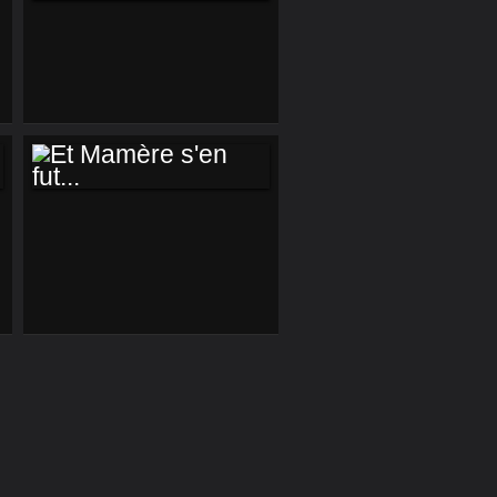
UN MAGISTRAT
TENTE
D'ATTRAPER SON
TRAIN EN GARE
D'AMIENS
ET MAMÈRE S'EN
FUT...