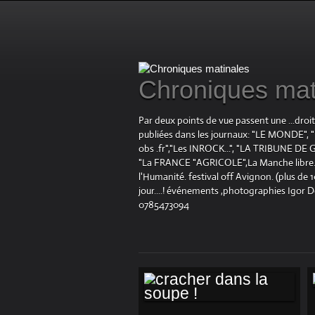
Chroniques mat
Par deux points de vue passent une ...droi
publiées dans les journaux: "LE MOND
obs .fr","Les INROCK...", "LA TRIBUNE DE G
"La FRANCE "AGRICOLE",La Manche libre.fr "
l'Humanité. festival off Avignon. (plus de
jour....! événements ,photographies Igor 
0785473094