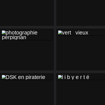
0LA ....LE BON
DAMAS ALGER EN
PROF
TOUR OPERATOR
;;;;;;;;;;;;;;;;;;;;;;;;;
VERT _VIEUX
PHOTOGRAPHIE
PERPIGNAN
DSK EN PIRATERIE
L I B Y E R T É