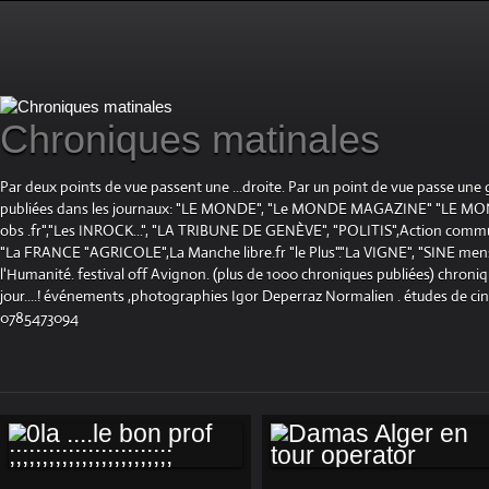
Chroniques matinales
Par deux points de vue passent une ...droite. Par un point de vue passe une
publiées dans les journaux: "LE MONDE", "Le MONDE MAGAZINE" "LE 
obs .fr","Les INROCK...", "LA TRIBUNE DE GENÈVE", "POLITIS",Action communis
"La FRANCE "AGRICOLE",La Manche libre.fr "le Plus"."La VIGNE", "SINE mensue
l'Humanité. festival off Avignon. (plus de 1000 chroniques publiées) chroniq
jour....! événements ,photographies Igor Deperraz Normalien . études de ci
0785473094