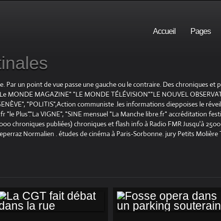
Accueil
Pages
inales
te. Par un point de vue passe une gauche ou le contraire. Des chroniques et
E", "Le MONDE MAGAZINE" "LE MONDE TÉLÉVISION""LE NOUVEL OBSERVATE
ENÈVE", "POLITIS",Action communiste .les informations dieppoises le réveil L
le Plus"."La VIGNE", "SINE mensuel "La Manche libre.fr" accréditation festiv
 1000 chroniques publiées) chroniques et flash info à Radio FMR Jusqu'à 2500 
Deperraz Normalien . études de cinéma à Paris-Sorbonne. jury Petits Molière