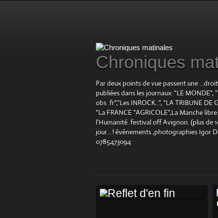
Chroniques mat
Par deux points de vue passent une ...droi
publiées dans les journaux: "LE MOND
obs .fr","Les INROCK...", "LA TRIBUNE DE G
"La FRANCE "AGRICOLE",La Manche libre.fr "
l'Humanité. festival off Avignon. (plus de
jour....! événements ,photographies Igor 
0785473094