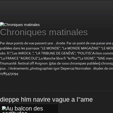
Chroniques matinales
Par deux points de vue passent une ...droite. Par un point de vue passe une
publiées dans les journaux: "LE MONDE", "Le MONDE MAGAZINE" "LE 
obs .fr","Les INROCK...", "LA TRIBUNE DE GENÈVE", "POLITIS",Action communis
"La FRANCE "AGRICOLE",La Manche libre.fr "le Plus"."La VIGNE", "SINE mensue
l'Humanité. festival off Avignon. (plus de 1000 chroniques publiées) chroniq
jour....! événements ,photographies Igor Deperraz Normalien . études de ci
0785473094
dieppe hlm navire vague a l"ame