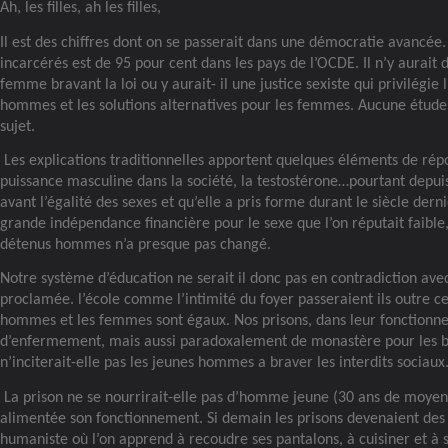
Ah, les filles, ah les filles,
Il est des chiffres dont on se passerait dans une démocratie avancé
incarcérés est de 95 pour cent dans les pays de l’OCDE. Il n’y aurait
femme bravant la loi ou y aurait- il une justice sexiste qui privilégi
hommes et les solutions alternatives pour les femmes. Aucune étude 
sujet.
Les explications traditionnelles apportent quelques éléments de répo
puissance masculine dans la société, la testostérone…pourtant depuis
avant l’égalité des sexes et qu’elle a pris forme durant le siècle dern
grande indépendance financière pour le sexe que l’on réputait faible,
détenus hommes n’a presque pas changé.
Notre système d’éducation ne serait il donc pas en contradiction avec
proclamée. l’école comme l’intimité du foyer passeraient ils outre cet
hommes et les femmes sont égaux. Nos prisons, dans leur fonctionne
d’enfermement, mais aussi paradoxalement de monastère pour les b
n’inciterait-elle pas les jeunes hommes a braver les interdits sociaux
La prison ne se nourrirait-elle pas d’homme jeune (30 ans de moyen
alimentée son fonctionnement. Si demain les prisons devenaient des 
humaniste où l’on apprend à recoudre ses pantalons, à cuisiner et à 