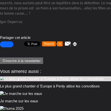
sourcils, nous aurions peut être un équilibre dans la détention. Le m
murs de la prison est
un frein à son humanisation… allez les filles u
la bonne cause…. ?
Igor Deperraz
Partager cet article
Repost
0
S'inscrire à la newsletter
Vous aimerez aussi :
Le plus grand chantier d 'Europe à Penly attise les convoitises
Je marche sur les eaux