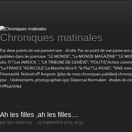
Chroniques matinales
Par deux points de vue passent une ...droite. Par un point de vue passe une
publiées dans les journaux: "LE MONDE", "Le MONDE MAGAZINE" "LE 
obs .fr","Les INROCK...", "LA TRIBUNE DE GENÈVE", "POLITIS",Action communis
"La FRANCE "AGRICOLE",La Manche libre.fr "le Plus"."La VIGNE", "SINE mensue
l'Humanité. festival off Avignon. (plus de 1000 chroniques publiées) chroniq
jour....! événements ,photographies Igor Deperraz Normalien . études de ci
0785473094
Ah les filles ,ah les filles....
par igor deperraz
-
25 Septembre 2013, 16:53