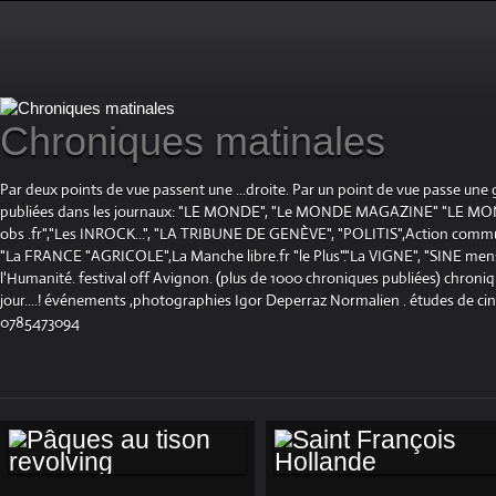
Chroniques matinales
Par deux points de vue passent une ...droite. Par un point de vue passe une
publiées dans les journaux: "LE MONDE", "Le MONDE MAGAZINE" "LE 
obs .fr","Les INROCK...", "LA TRIBUNE DE GENÈVE", "POLITIS",Action communis
"La FRANCE "AGRICOLE",La Manche libre.fr "le Plus"."La VIGNE", "SINE mensue
l'Humanité. festival off Avignon. (plus de 1000 chroniques publiées) chroniq
jour....! événements ,photographies Igor Deperraz Normalien . études de ci
0785473094