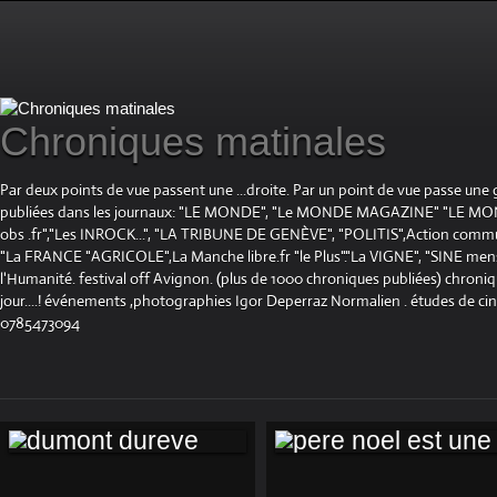
Chroniques matinales
Par deux points de vue passent une ...droite. Par un point de vue passe une
publiées dans les journaux: "LE MONDE", "Le MONDE MAGAZINE" "LE 
obs .fr","Les INROCK...", "LA TRIBUNE DE GENÈVE", "POLITIS",Action communis
"La FRANCE "AGRICOLE",La Manche libre.fr "le Plus"."La VIGNE", "SINE mensue
l'Humanité. festival off Avignon. (plus de 1000 chroniques publiées) chroniq
jour....! événements ,photographies Igor Deperraz Normalien . études de ci
0785473094