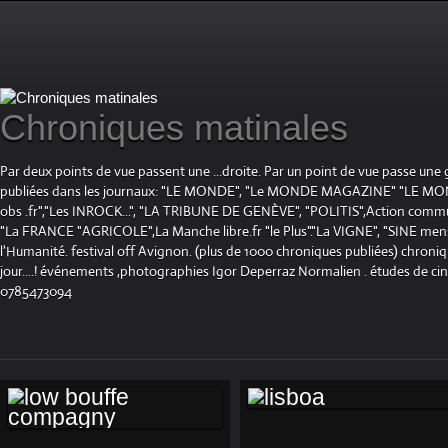
Chroniques matinales
Par deux points de vue passent une ...droite. Par un point de vue passe une
publiées dans les journaux: "LE MONDE", "Le MONDE MAGAZINE" "LE 
obs .fr","Les INROCK...", "LA TRIBUNE DE GENÈVE", "POLITIS",Action communis
"La FRANCE "AGRICOLE",La Manche libre.fr "le Plus"."La VIGNE", "SINE mensue
l'Humanité. festival off Avignon. (plus de 1000 chroniques publiées) chroniq
jour....! événements ,photographies Igor Deperraz Normalien . études de ci
0785473094