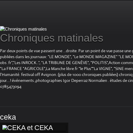
Chroniques matinales
Par deux points de vue passent une ...droite. Par un point de vue passe une
publiées dans les journaux: "LE MONDE", "Le MONDE MAGAZINE" "LE 
obs .fr","Les INROCK...", "LA TRIBUNE DE GENÈVE", "POLITIS",Action communis
"La FRANCE "AGRICOLE",La Manche libre.fr "le Plus"."La VIGNE", "SINE mensue
l'Humanité. festival off Avignon. (plus de 1000 chroniques publiées) chroniq
jour....! événements ,photographies Igor Deperraz Normalien . études de ci
0785473094
ceka