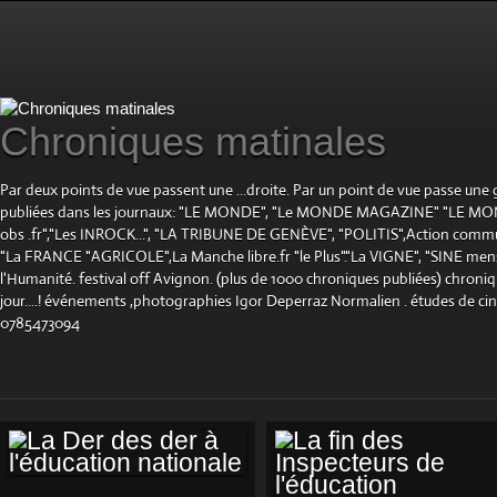
Chroniques matinales
Par deux points de vue passent une ...droite. Par un point de vue passe une
publiées dans les journaux: "LE MONDE", "Le MONDE MAGAZINE" "LE 
obs .fr","Les INROCK...", "LA TRIBUNE DE GENÈVE", "POLITIS",Action communis
"La FRANCE "AGRICOLE",La Manche libre.fr "le Plus"."La VIGNE", "SINE mensue
l'Humanité. festival off Avignon. (plus de 1000 chroniques publiées) chroniq
jour....! événements ,photographies Igor Deperraz Normalien . études de ci
0785473094