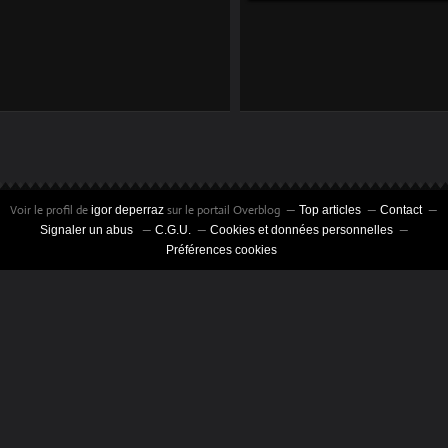
LA DER DES DER À
LA FIN DES
L'ÉDUCATION
INSPECTEURS DE
NATIONALE
L'ÉDUCATION
Voir le profil de
sur le portail Overblog
igor deperraz
Top articles
Contact
Signaler un abus
C.G.U.
Cookies et données personnelles
Préférences cookies