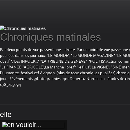
Chroniques matinales
Par deux points de vue passent une ...droite. Par un point de vue passe une
publiées dans les journaux: "LE MONDE", "Le MONDE MAGAZINE" "LE 
obs .fr","Les INROCK...", "LA TRIBUNE DE GENÈVE", "POLITIS",Action communis
"La FRANCE "AGRICOLE",La Manche libre.fr "le Plus"."La VIGNE", "SINE mensue
l'Humanité. festival off Avignon. (plus de 1000 chroniques publiées) chroniq
jour....! événements ,photographies Igor Deperraz Normalien . études de ci
0785473094
elle