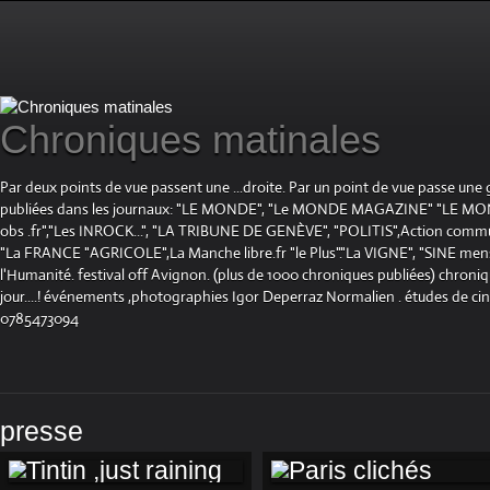
Chroniques matinales
Par deux points de vue passent une ...droite. Par un point de vue passe une
publiées dans les journaux: "LE MONDE", "Le MONDE MAGAZINE" "LE 
obs .fr","Les INROCK...", "LA TRIBUNE DE GENÈVE", "POLITIS",Action communis
"La FRANCE "AGRICOLE",La Manche libre.fr "le Plus"."La VIGNE", "SINE mensue
l'Humanité. festival off Avignon. (plus de 1000 chroniques publiées) chroniq
jour....! événements ,photographies Igor Deperraz Normalien . études de ci
0785473094
presse