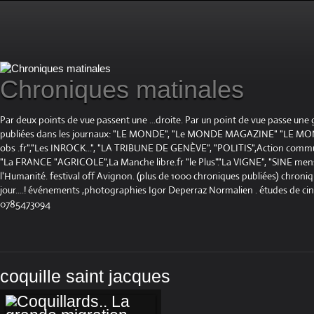
Chroniques matinales
Par deux points de vue passent une ...droite. Par un point de vue passe une
publiées dans les journaux: "LE MONDE", "Le MONDE MAGAZINE" "LE 
obs .fr","Les INROCK...", "LA TRIBUNE DE GENÈVE", "POLITIS",Action communis
"La FRANCE "AGRICOLE",La Manche libre.fr "le Plus"."La VIGNE", "SINE mensue
l'Humanité. festival off Avignon. (plus de 1000 chroniques publiées) chroniq
jour....! événements ,photographies Igor Deperraz Normalien . études de ci
0785473094
coquille saint jacques