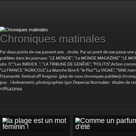
Chroniques matinales
Par deux points de vue passent une ...droite. Par un point de vue passe une
publiées dans les journaux: "LE MONDE", "Le MONDE MAGAZINE" "LE 
obs .fr","Les INROCK...", "LA TRIBUNE DE GENÈVE", "POLITIS",Action communis
"La FRANCE "AGRICOLE",La Manche libre.fr "le Plus"."La VIGNE", "SINE mensue
l'Humanité. festival off Avignon. (plus de 1000 chroniques publiées) chroniq
jour....! événements ,photographies Igor Deperraz Normalien . études de ci
0785473094