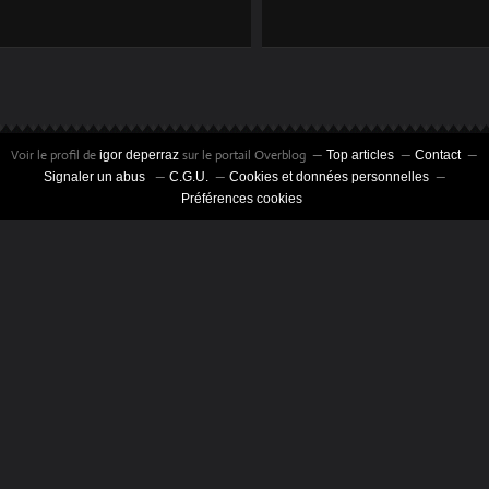
GRÈVE À LA SNCF
CHERCHEZ LES
LE MAGAZINE
JAUNES PARMI LES
HISTORIA CHANGE
CONDUCTEURS
SA FORMULE
ÉDITORIALE ET
Voir le profil de
sur le portail Overblog
igor deperraz
Top articles
Contact
S'INSTALLE
Signaler un abus
C.G.U.
Cookies et données personnelles
Préférences cookies
DÉFINITIVEMENT
AU POLLET.