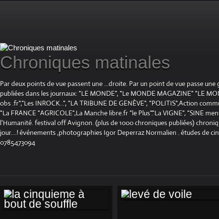
Chroniques matinales
Par deux points de vue passent une ...droite. Par un point de vue passe une
publiées dans les journaux: "LE MONDE", "Le MONDE MAGAZINE" "LE 
obs .fr","Les INROCK...", "LA TRIBUNE DE GENÈVE", "POLITIS",Action communis
"La FRANCE "AGRICOLE",La Manche libre.fr "le Plus"."La VIGNE", "SINE mensue
l'Humanité. festival off Avignon. (plus de 1000 chroniques publiées) chroniq
jour....! événements ,photographies Igor Deperraz Normalien . études de ci
0785473094