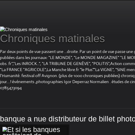
Chroniques matinales
Par deux points de vue passent une ...droite. Par un point de vue passe une
publiées dans les journaux: "LE MONDE", "Le MONDE MAGAZINE" "LE 
obs .fr","Les INROCK...", "LA TRIBUNE DE GENÈVE", "POLITIS",Action communis
"La FRANCE "AGRICOLE",La Manche libre.fr "le Plus"."La VIGNE", "SINE mensue
l'Humanité. festival off Avignon. (plus de 1000 chroniques publiées) chroniq
jour....! événements ,photographies Igor Deperraz Normalien . études de ci
0785473094
banque a nue distributeur de billet phot