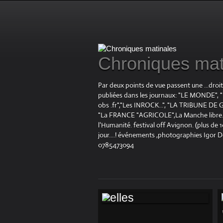
Chroniques mat
Par deux points de vue passent une ...droi
publiées dans les journaux: "LE MOND
obs .fr","Les INROCK...", "LA TRIBUNE DE G
"La FRANCE "AGRICOLE",La Manche libre.fr "
l'Humanité. festival off Avignon. (plus de
jour....! événements ,photographies Igor 
0785473094