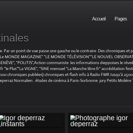
Accueil
Pages
inales
te. Par un point de vue passe une gauche ou le contraire. Des chroniques et
E", "Le MONDE MAGAZINE" "LE MONDE TÉLÉVISION""LE NOUVEL OBSERVATE
ENÈVE", "POLITIS",Action communiste .les informations dieppoises le réveil L
le Plus"."La VIGNE", "SINE mensuel "La Manche libre.fr" accréditation festiv
 1000 chroniques publiées) chroniques et flash info à Radio FMR Jusqu'à 2500 
Deperraz Normalien . études de cinéma à Paris-Sorbonne. jury Petits Molière