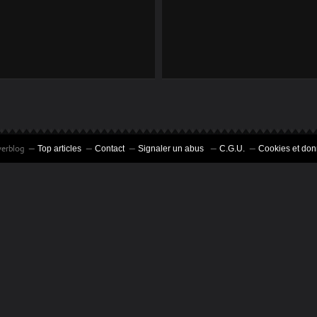
IGOR DEPERRAZ
PHOTOGRAPHE
,INSTANTS
IGOR DEPERRAZ
verblog
Top articles
Contact
Signaler un abus
C.G.U.
Cookies et don