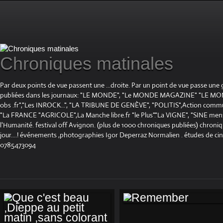
Chroniques matinales
Par deux points de vue passent une ...droite. Par un point de vue passe une
publiées dans les journaux: "LE MONDE", "Le MONDE MAGAZINE" "LE 
obs .fr","Les INROCK...", "LA TRIBUNE DE GENÈVE", "POLITIS",Action communis
"La FRANCE "AGRICOLE",La Manche libre.fr "le Plus"."La VIGNE", "SINE mensue
l'Humanité. festival off Avignon. (plus de 1000 chroniques publiées) chroniq
jour....! événements ,photographies Igor Deperraz Normalien . études de ci
0785473094