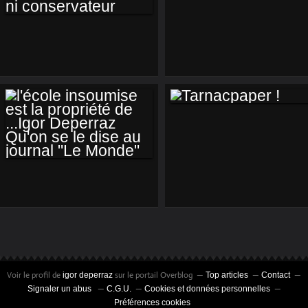
REMEMBER
QUE C'EST BEAU
,DIEPPE AU PETIT
MATIN ,SANS
COLORANT NI
CONSERVATEUR
TARNACPAPER !
L'ÉCOLE
INSOUMISE EST LA
PROPRIÉTÉ DE
...IGOR DEPERRAZ
QU'ON SE LE DISE
Voir le profil de
sur le portail Overblog
igor deperraz
Top articles
Contact
Signaler un abus
C.G.U.
Cookies et données personnelles
AU JOURNAL "LE
Préférences cookies