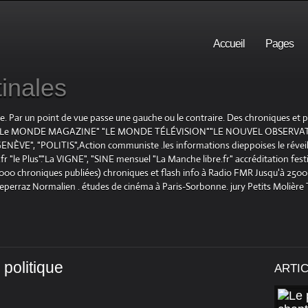
Accueil
Pages
inales
te. Par un point de vue passe une gauche ou le contraire. Des chroniques et
E", "Le MONDE MAGAZINE" "LE MONDE TÉLÉVISION""LE NOUVEL OBSERVATE
ENÈVE", "POLITIS",Action communiste .les informations dieppoises le réveil L
le Plus"."La VIGNE", "SINE mensuel "La Manche libre.fr" accréditation festiv
 1000 chroniques publiées) chroniques et flash info à Radio FMR Jusqu'à 2500 
Deperraz Normalien . études de cinéma à Paris-Sorbonne. jury Petits Molière
politique
ARTI