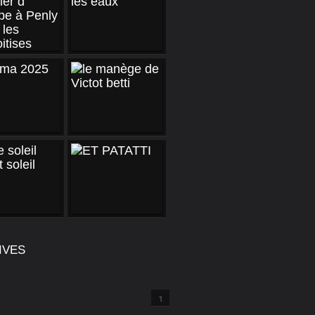
IVES
1