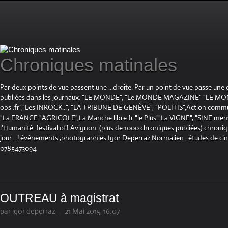
Chroniques matinales
Par deux points de vue passent une ...droite. Par un point de vue passe une
publiées dans les journaux: "LE MONDE", "Le MONDE MAGAZINE" "LE 
obs .fr","Les INROCK...", "LA TRIBUNE DE GENÈVE", "POLITIS",Action communis
"La FRANCE "AGRICOLE",La Manche libre.fr "le Plus"."La VIGNE", "SINE mensue
l'Humanité. festival off Avignon. (plus de 1000 chroniques publiées) chroniq
jour....! événements ,photographies Igor Deperraz Normalien . études de ci
0785473094
OUTREAU à magistrat
par igor deperraz
-
21 Mai 2015, 16:07