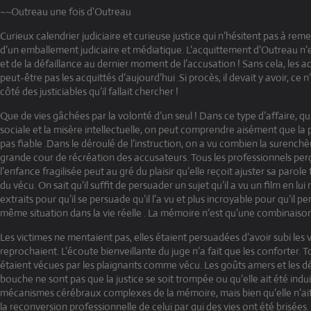
~~Outreau une fois d’Outreau
Curieux calendrier judiciaire et curieuse justice qui n’hésitent pas à rem
d’un emballement judiciaire et médiatique. L’acquittement d’Outreau n’es
et de la défaillance au dernier moment de l’accusation ! Sans cela, les a
peut-être pas les acquittés d’aujourd’hui .Si procès, il devait y avoir, ce
côté des justiciables qu’il fallait chercher !
Que de vies gâchées par la volonté d’un seul ! Dans ce type d’affaire, qui
sociale et la misère intellectuelle, on peut comprendre aisément que la 
pas fiable .Dans le déroulé de l’instruction, on a vu combien la surenchè
grande cour de récréation des accusateurs. Tous les professionnels pe
l’enfance fragilisée peut au gré du plaisir qu’elle reçoit ajuster sa parol
du vécu. On sait qu’il suffit de persuader un sujet qu’il a vu un film en l
extraits pour qu’il se persuade qu’il l’a vu et plus incroyable pour qu’il p
même situation dans la vie réelle . La mémoire n’est qu’une combinaiso
Les victimes ne mentaient pas, elles étaient persuadées d’avoir subi les 
reprochaient. L’écoute bienveillante du juge n’a fait que les conforter. T
étaient vécues par les plaignants comme vécu. Les goûts amers et les d
bouche ne sont pas que la justice se soit trompée ou qu’elle ait été indui
mécanismes cérébraux complexes de la mémoire, mais bien qu’elle n’ai
la reconversion professionnelle de celui par qui des vies ont été brisées