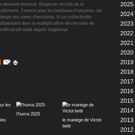
2025
 donnant-donnant. Respecter les lois de la
traitement. Comme pour les banlieues françaises, les
2024
temps des zones d’exclusion. Si Les collectivités
2023
estissement dans la multiplication des terrains de
conflit serait soldé depuis longtemps
2022
2021
2020
2019
2018
2017
2016
2015
2014
l'huma 2025
2013
les
le manège de Victot
betti
2012