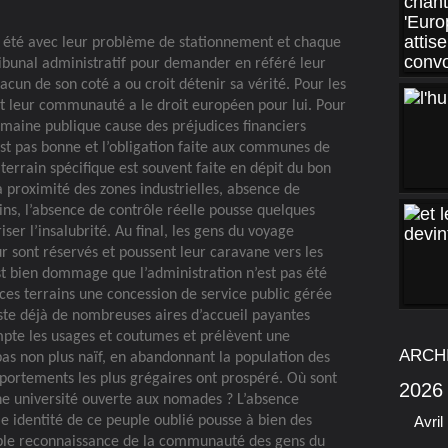
 été avec leur problème de stationnement et chaque
ribunal administratif pour demander en référé leur
acun de son coté a ou croit détenir sa vérité. Pour les
 et leur communauté a le droit européen pour lui. Pour
omaine publique cause des préjudices financiers
’est pas bonne et l’obligation faite aux communes de
errain spécifique est souvent faite en dépit du bon
à proximité des zones industrielles, absence de
rains, l’absence de contrôle réelle pousse quelques
riser l’insalubrité. Au final, les gens du voyage
ur sont réservés et poussent leur caravane vers les
l est bien dommage que l’administration n’est pas été
 ces terrains une concession de service public gérée
ste déjà de nombreuses aires d’accueil payantes
pte les usages et coutumes et prélèvent une
ARCH
as non plus naïf, en abandonnant la population des
ortements les plus grégaires ont prospéré. Où sont
2026
une université ouverte aux nomades ? L’absence
le identité de ce peuple oublié pousse à bien des
Avril
ble reconnaissance de la communauté des gens du