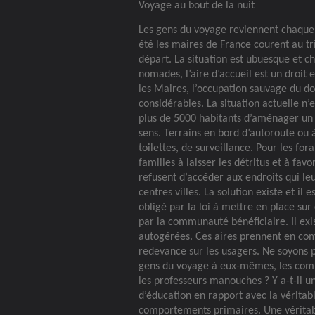
Voyage au bout de la nuit
Les gens du voyage reviennent chaque
été les maires de France courent au t
départ. La situation est ubuesque et ch
nomades, l’aire d’accueil est un droit
les Maires, l’occupation sauvage du d
considérables. La situation actuelle n
plus de 5000 habitants d’aménager un t
sens. Terrains en bord d’autoroute ou 
toilettes, de surveillance. Pour les fo
familles à laisser les détritus et à favo
refusent d’accéder aux endroits qui le
centres villes. La solution existe et i
obligé par la loi à mettre en place sur
par la communauté bénéficiaire. Il exi
autogérées. Ces aires prennent en com
redevance sur les usagers. Ne soyons p
gens du voyage à eux-mêmes, les comp
les professeurs manouches ? Y a-t-il 
d’éducation en rapport avec la véritab
comportements primaires. Une vérita