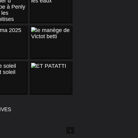
IVES
1