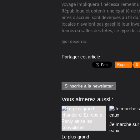
voyage impliquerait nécessairement un
République et obtenir une égalité de 
aires d’accueil sont devenues au fil du 
locales n’avaient pas gaspillé leur inv
tennis ou salles des fêtes, ce type de 
Igor deperraz
Partager cet article
Repost
0
S'inscrire à la newsletter
Vous aimerez aussi :
Je marche sur 
eaux
Le plus grand