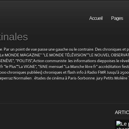
Accueil
Pages
inales
te. Par un point de vue passe une gauche ou le contraire. Des chroniques et
E", "Le MONDE MAGAZINE" "LE MONDE TÉLÉVISION""LE NOUVEL OBSERVATE
ENÈVE", "POLITIS",Action communiste .les informations dieppoises le réveil L
le Plus"."La VIGNE", "SINE mensuel "La Manche libre.fr" accréditation festiv
 1000 chroniques publiées) chroniques et flash info à Radio FMR Jusqu'à 2500 
Deperraz Normalien . études de cinéma à Paris-Sorbonne. jury Petits Molière
ARTI