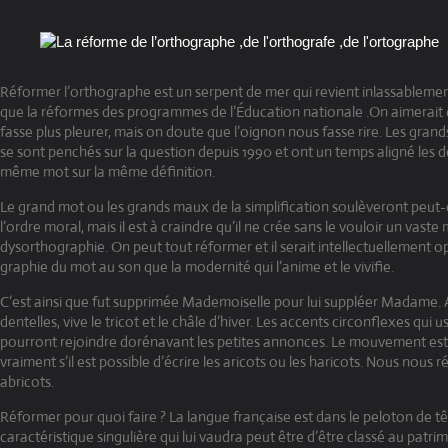
Réformer l’orthographe est un serpent de mer qui revient inlassableme
que la réformes des programmes de l’Éducation nationale .On aimerait
fasse plus pleurer, mais on doute que l’oignon nous fasse rire. Les grand
se sont penchés sur la question depuis 1990 et ont un temps aligné les
même mot sur la même définition.
Le grand mot ou les grands maux de la simplification soulèveront peut-ê
l’ordre moral, mais il est à craindre qu’il ne crée sans le vouloir un vas
dysorthographie. On peut tout réformer et il serait intellectuellement 
graphie du mot au son que la modernité qui l’anime et le vivifie.
C’est ainsi que fut supprimée Mademoiselle pour lui suppléer Madame. A
dentelles, vive le tricot et le châle d’hiver. Les accents circonflexes qui u
pourront rejoindre dorénavant les petites annonces. Le mouvement est la
vraiment s’il est possible d’écrire les aricots ou les haricots. Nous nou
abricots.
Réformer pour quoi faire ? La langue française est dans le peloton de tê
caractéristique singulière qui lui vaudra peut être d’être classé au pat