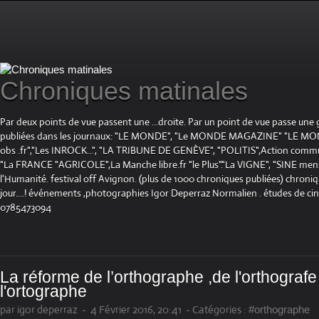
Chroniques matinales
Par deux points de vue passent une ...droite. Par un point de vue passe une
publiées dans les journaux: "LE MONDE", "Le MONDE MAGAZINE" "LE 
obs .fr","Les INROCK...", "LA TRIBUNE DE GENÈVE", "POLITIS",Action communis
"La FRANCE "AGRICOLE",La Manche libre.fr "le Plus"."La VIGNE", "SINE mensue
l'Humanité. festival off Avignon. (plus de 1000 chroniques publiées) chroniq
jour....! événements ,photographies Igor Deperraz Normalien . études de ci
0785473094
La réforme de l’orthographe ,de l'orthografe
l'ortographe
par igor deperraz
-
4 Février 2016, 20:41
-
Catégories :
#orthographe