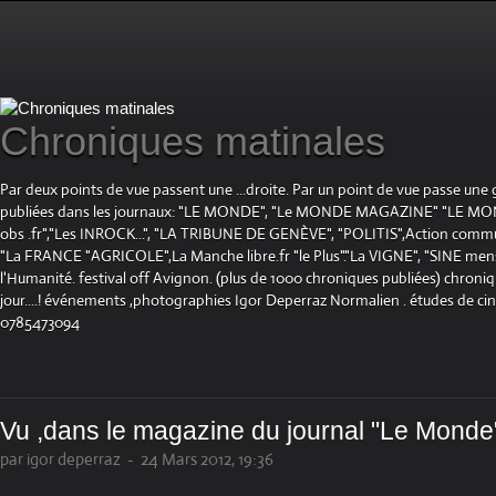
Chroniques matinales
Par deux points de vue passent une ...droite. Par un point de vue passe une
publiées dans les journaux: "LE MONDE", "Le MONDE MAGAZINE" "LE 
obs .fr","Les INROCK...", "LA TRIBUNE DE GENÈVE", "POLITIS",Action communis
"La FRANCE "AGRICOLE",La Manche libre.fr "le Plus"."La VIGNE", "SINE mensue
l'Humanité. festival off Avignon. (plus de 1000 chroniques publiées) chroniq
jour....! événements ,photographies Igor Deperraz Normalien . études de ci
0785473094
Vu ,dans le magazine du journal "Le Monde
par igor deperraz
-
24 Mars 2012, 19:36