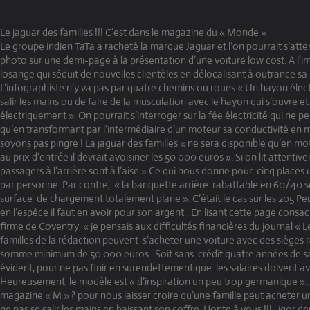
Le jaguar des familles !!! C’est dans le magazine du « Monde »
Le groupe indien TaTa a racheté la marque Jaguar et l’on pourrait s’att
photo sur une demi-page à la présentation d’une voiture low cost. A l’i
losange qui séduit de nouvelles clientèles en délocalisant à outrance sa
L’infographiste n’y va pas par quatre chemins ou roues « Un hayon élect
salir les mains ou de faire de la musculation avec le hayon qui s’ouvre et
électriquement ». On pourrait s’interroger sur la fée électricité qui ne 
qu’en transformant par l’intermédiaire d’un moteur sa conductivité en
soyons pas pingre ! La jaguar des familles « ne sera disponible qu’en mo
au prix d’entrée il devrait avoisiner les 50 000 euros ». Si on lit attentiv
passagers à l’arrière sont à l’aise » Ce qui nous donne pour
cinq places 
par personne. Par contre, « la banquette arrière
rabattable en 60/40 se
surface
de chargement totalement plane ». C’était le cas sur les 205 Peu
en l’espèce il faut en avoir pour son argent…En lisant cette page consa
firme de Coventry, « je pensais aux difficultés financières du journal « L
familles de la rédaction peuvent
s’acheter une voiture avec des sièges 
somme minimum de 50 000 euros . Soit sans
crédit quatre années de sa
évident, pour ne pas finir en surendettement que
les salaires doivent a
Heureusement, le modèle est « d’inspiration un peu trop germanique »…
magazine « M » ? pour nous laisser croire qu’une famille peut acheter un
ne pas se salir les mains en baissant son coffre. Honte à vous !!!
igor de