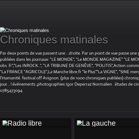
Chroniques matinales
Par deux points de vue passent une ...droite. Par un point de vue passe une
publiées dans les journaux: "LE MONDE", "Le MONDE MAGAZINE" "LE 
obs .fr","Les INROCK...", "LA TRIBUNE DE GENÈVE", "POLITIS",Action communis
"La FRANCE "AGRICOLE",La Manche libre.fr "le Plus"."La VIGNE", "SINE mensue
l'Humanité. festival off Avignon. (plus de 1000 chroniques publiées) chroniq
jour....! événements ,photographies Igor Deperraz Normalien . études de ci
0785473094