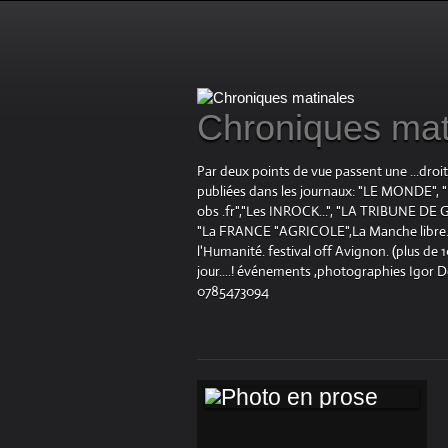
Chroniques mat
Par deux points de vue passent une ...droi
publiées dans les journaux: "LE MOND
obs .fr","Les INROCK...", "LA TRIBUNE DE G
"La FRANCE "AGRICOLE",La Manche libre.fr "
l'Humanité. festival off Avignon. (plus de
jour....! événements ,photographies Igor 
0785473094