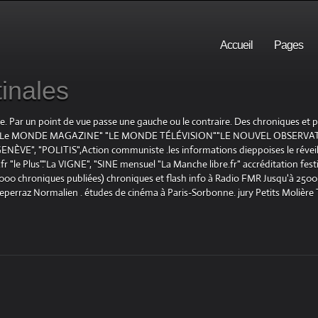
Accueil
Pages
inales
te. Par un point de vue passe une gauche ou le contraire. Des chroniques et
E", "Le MONDE MAGAZINE" "LE MONDE TÉLÉVISION""LE NOUVEL OBSERVATE
ENÈVE", "POLITIS",Action communiste .les informations dieppoises le réveil L
le Plus"."La VIGNE", "SINE mensuel "La Manche libre.fr" accréditation festiv
 1000 chroniques publiées) chroniques et flash info à Radio FMR Jusqu'à 2500 
Deperraz Normalien . études de cinéma à Paris-Sorbonne. jury Petits Molière