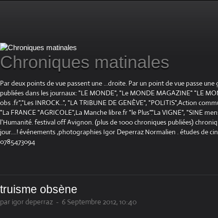
Chroniques matinales
Par deux points de vue passent une ...droite. Par un point de vue passe une
publiées dans les journaux: "LE MONDE", "Le MONDE MAGAZINE" "LE 
obs .fr","Les INROCK...", "LA TRIBUNE DE GENÈVE", "POLITIS",Action communis
"La FRANCE "AGRICOLE",La Manche libre.fr "le Plus"."La VIGNE", "SINE mensue
l'Humanité. festival off Avignon. (plus de 1000 chroniques publiées) chroniq
jour....! événements ,photographies Igor Deperraz Normalien . études de ci
0785473094
truisme obsène
par igor deperraz
-
6 Septembre 2012, 10:40