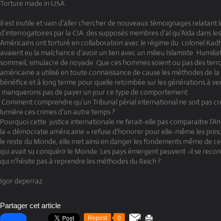
Torture made in USA
Il est inutile et vain d’aller chercher de nouveaux témoignages relatant 
d’interrogatoires par la CIA
des supposés membres d’al qu’Aïda dans les
Américains ont torturé en collaboration avec le régime du
colonel Kad
avaient eu la malchance d’avoir un lien avec un milieu Islamiste. Humilia
sommeil, simulacre de noyade. Que ces hommes soient ou pas des terror
américaine a utilisé en toute connaissance de cause les méthodes de la
bénéfice et à long terme pour quelle retombée sur les générations à ven
manquerons pas de payer un jour ce type de comportement.
Comment comprendre qu’un Tribunal pénal international ne soit pas cr
lumière ces crimes d’un autre temps ?
Pourquoi cette
justice internationale ne ferait-elle pas comparaitre l’A
la « démocratie américaine » refuse d’honorer pour elle-même les princi
le reste du Monde, elle met ainsi en danger les fondements même de c
qui avait su conquérir le Monde. Les pays émergent peuvent -il se reco
qui n’hésite pas à reprendre les méthodes du Reich ?
Igor deperraz
Partager cet article
Repost
0