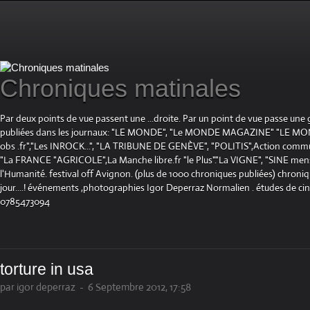
Chroniques matinales
Par deux points de vue passent une ...droite. Par un point de vue passe une
publiées dans les journaux: "LE MONDE", "Le MONDE MAGAZINE" "LE 
obs .fr","Les INROCK...", "LA TRIBUNE DE GENÈVE", "POLITIS",Action communis
"La FRANCE "AGRICOLE",La Manche libre.fr "le Plus"."La VIGNE", "SINE mensue
l'Humanité. festival off Avignon. (plus de 1000 chroniques publiées) chroniq
jour....! événements ,photographies Igor Deperraz Normalien . études de ci
0785473094
torture in usa
par igor deperraz
-
6 Septembre 2012, 17:58