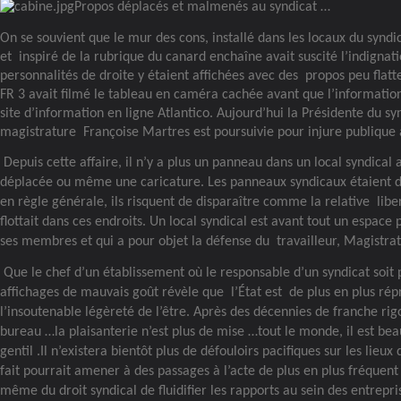
Propos déplacés et malmenés au syndicat …
On se souvient que le mur des cons, installé dans les locaux du syndi
et
inspiré de la rubrique du canard enchaîne avait suscité l’indignati
personnalités de droite y étaient affichées avec des
propos peu flatte
FR 3 avait filmé le tableau en caméra cachée avant que l’information 
site d’information en ligne Atlantico. Aujourd’hui la Présidente du sy
magistrature
Françoise Martres est poursuivie pour injure publique au
Depuis cette affaire, il n’y a plus un panneau dans un local syndical
déplacée ou même une caricature. Les panneaux syndicaux étaient d
en règle générale, ils risquent de disparaître comme la relative
libe
flottait dans ces endroits. Un local syndical est avant tout un espace 
ses membres et qui a pour objet la défense du
travailleur, Magistra
Que le chef d’un établissement où le responsable d’un syndicat soit 
affichages de mauvais goût révèle que
l’État est
de plus en plus rép
l’insoutenable légèreté de l’être. Après des décennies de franche rig
bureau …la plaisanterie n’est plus de mise …tout le monde, il est beau
gentil .Il n’existera bientôt plus de défouloirs pacifiques sur les lieux 
fait pourrait amener à des passages à l’acte de plus en plus fréquent 
même du droit syndical de fluidifier les rapports au sein des entrepri