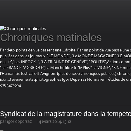
Chroniques matinales
Par deux points de vue passent une ...droite. Par un point de vue passe une
publiées dans les journaux: "LE MONDE", "Le MONDE MAGAZINE" "LE 
obs .fr","Les INROCK...", "LA TRIBUNE DE GENÈVE", "POLITIS",Action communis
"La FRANCE "AGRICOLE",La Manche libre.fr "le Plus"."La VIGNE", "SINE mensue
l'Humanité. festival off Avignon. (plus de 1000 chroniques publiées) chroniq
jour....! événements ,photographies Igor Deperraz Normalien . études de ci
0785473094
Syndicat de la magistrature dans la tempet
par igor deperraz
-
14 Mars 2014, 15:12