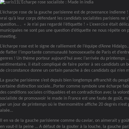
L’Écharpe rose socialiste : Made in india
L’écharpe rose de la gauche parisienne est de provenance indienne ! 
vrai qu’à leur corps défendant les candidats socialistes parisiens ne s
question… . « Je n’ai pas regardé l’étiquette ! » L’exercice était délica
municipales ne sont pas une question d’étiquette ne nous répète on 
meeting.
L’écharpe rose est le signe de ralliement de l’équipe d’Anne Hidalg
de flatter l’importante communauté homosexuelle de Paris et d’entre
genres ! Un thème porteur aujourd’hui avec l’arrivée du printemps 
vestimentaire, il était compliqué de faire porter à ses candidats un 
de circonstance donne un certain panache à des candidats qui n’en
La gauche parisienne s’est depuis bien longtemps affranchit du peupl
certaine distinction sociale…Porter comme symbole une écharpe fab
des conditions sociales critiquables et en contradiction avec la vol
socialiste de promouvoir le made in France est une faute de goût, m
par un jour de printemps où le thermomètre affiche 20 degrés n’est p
aisée…
Il en va de la gauche parisienne comme du caviar, on aimerait y goût
en vaut-il la peine … A défaut de la gouter à la louche, la gauche par