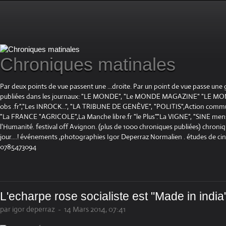
Chroniques matinales
Par deux points de vue passent une ...droite. Par un point de vue passe une
publiées dans les journaux: "LE MONDE", "Le MONDE MAGAZINE" "LE 
obs .fr","Les INROCK...", "LA TRIBUNE DE GENÈVE", "POLITIS",Action communis
"La FRANCE "AGRICOLE",La Manche libre.fr "le Plus"."La VIGNE", "SINE mensue
l'Humanité. festival off Avignon. (plus de 1000 chroniques publiées) chroniq
jour....! événements ,photographies Igor Deperraz Normalien . études de ci
0785473094
L'echarpe rose socialiste est "Made in india
par igor deperraz
-
14 Mars 2014, 07:41