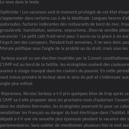
Le sexe dans le texte
Optimiste ! Les vacances sont le moment privilégié de cet état d’espri
s’apparenter dans certains cas à de la béatitude. Longues heures d’at
autoroutes, factures indécentes des restaurants de bord de mer, trou
grossièreté, humiliation, sexisme, voyeurisme…Rien ne semble attei
vacancier ! Le petit café froid servi pour 3 euros ou la glace à six eu
l’esprit zen des campeurs. Pendant huit semaines, il ne sera donc pas
Morale politique sous l’angle de la probité ou du droit, mais sous les h
Sarkozy aurait vu son élection invalidée par le Conseil constitutionne
L’UMP est au bord de la faillite, les écologistes avalent des couleuvre
avance à visage masqué dans les couloirs du pouvoir. En cette période 
vaut mieux prendre le lecteur dans le sens du poil et s’intéresser a
angle plus estival.
Reprenons. Nicolas Sarkozy a-t-il pris quelques kilos de trop après sa
L’UMP va-t-elle proposer dans les prochains mois d’autoriser l’ouver
dans les stations thermales, les écologistes poseront-ils pour un cal
sensibiliser les Français au danger du tout électrique dans l’habitat. 
député a-t-il une vie sexuelle plus épanouie pendant la vacance des 
parlementaires. Sans oublier de mentionner plusieurs fois le mot sexe