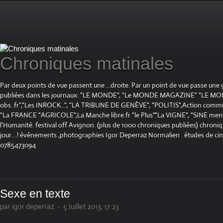
Chroniques matinales
Par deux points de vue passent une ...droite. Par un point de vue passe une
publiées dans les journaux: "LE MONDE", "Le MONDE MAGAZINE" "LE 
obs .fr","Les INROCK...", "LA TRIBUNE DE GENÈVE", "POLITIS",Action communis
"La FRANCE "AGRICOLE",La Manche libre.fr "le Plus"."La VIGNE", "SINE mensue
l'Humanité. festival off Avignon. (plus de 1000 chroniques publiées) chroniq
jour....! événements ,photographies Igor Deperraz Normalien . études de ci
0785473094
Sexe en texte
par igor deperraz
-
5 Juillet 2013, 17:23