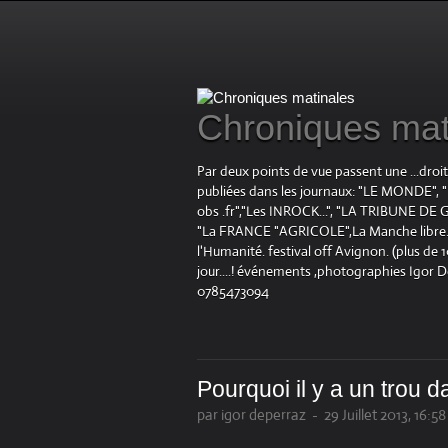
Chroniques mat
Par deux points de vue passent une ...droi
publiées dans les journaux: "LE MOND
obs .fr","Les INROCK...", "LA TRIBUNE DE G
"La FRANCE "AGRICOLE",La Manche libre.fr "
l'Humanité. festival off Avignon. (plus de
jour....! événements ,photographies Igor 
0785473094
Pourquoi il y a un trou 
par igor deperraz
-
29 Juillet 2013, 16:58