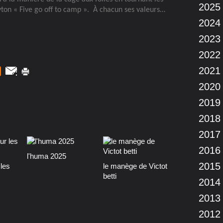
2025
ton « Five go off to camp ».
À chacun ses valeurs…
2024
2023
2022
2021
2020
2019
2018
2017
2016
l'huma 2025
2015
les
le manège de Victot
betti
2014
2013
2012