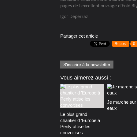
pages de l’excellent ouvrage d’Enid Bly
Igor Deperraz
Partager cet article
Repost
0
S'inscrire à la newsletter
Vous aimerez aussi :
Je marche sur 
eaux
Le plus grand
chantier d 'Europe à
Penly attise les
convoitises