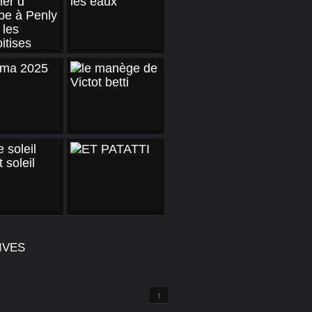
IVES
1