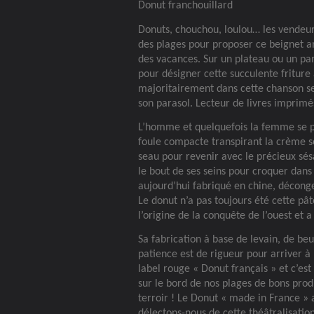
Donut franchouillard
Donuts, chouchou, loulou… les vendeur
des plages pour proposer ce beignet a
des vacances. Sur un plateau ou un pani
pour désigner cette succulente friture
majoritairement dans cette chanson s
son parasol. Lecteur de livres imprimés
L’homme et quelquefois la femme se p
foule compacte transpirant la crème s
seau pour revenir avec le précieux sé
le bout de ses seins pour croquer dans 
aujourd’hui fabriqué en chine, décong
Le donut n’a pas toujours été cette pâte
l’origine de la conquête de l’ouest et 
Sa fabrication à base de levain, de beu
patience est de rigueur pour arriver à l
label rouge « Donut français » et c’es
sur le bord de nos plages de bons prod
terroir ! Le Donut « made in France »
délectons-nous de cette théâtralisation