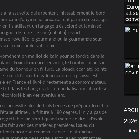
s à la sauvette qui arpentent inlassablement le bord
méricain d’origine hollandaise font partie du paysage
er, ils utilisent un langage très coloré et féminisé
 au goût de foire. Le son {ouhhhh]ressort
ensée réveillée le gourmand ou la gourmande sous
 sur papier bible s’abstenir !
romènent en maillot de bain pour se fondre dans la
olaire. Pour deux euros environ, le bambin lâche son
same du bonheur en friture. La blonde écarlate pointe
le fruit défendu. Ce gâteau saturé en graisse est
elé en France et livré directement au consommateur.
 frit dans les hangars de la mondialisation, il a été à
a réconforté bien des aventuriers.
rre nécessite plus de trois heures de préparation et la
ARCH
’étape ultime : la friture à 180 degrés. Il n’y a pas de
t regrettable ,on serait quand même en droit d’avoir
2026
uits fait avec des matières premières issues du
Avril
 attend encore sa reconnaissance. En attendant
 à la manière de la cage aux folles en tournant les