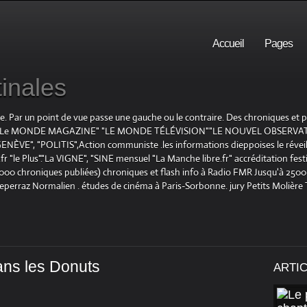
Accueil
Pages
inales
te. Par un point de vue passe une gauche ou le contraire. Des chroniques et
E", "Le MONDE MAGAZINE" "LE MONDE TÉLÉVISION""LE NOUVEL OBSERVATE
ENÈVE", "POLITIS",Action communiste .les informations dieppoises le réveil L
le Plus"."La VIGNE", "SINE mensuel "La Manche libre.fr" accréditation festiv
 1000 chroniques publiées) chroniques et flash info à Radio FMR Jusqu'à 2500 
Deperraz Normalien . études de cinéma à Paris-Sorbonne. jury Petits Molière
dans les Donuts
ARTI