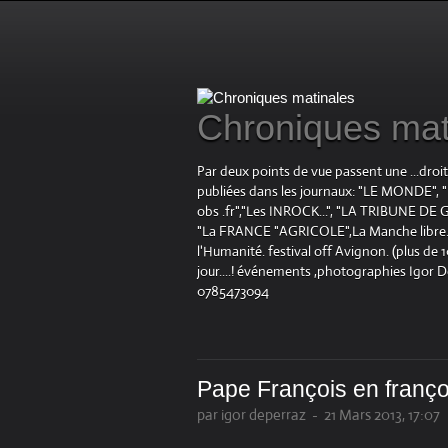
Chroniques mat
Par deux points de vue passent une ...droi
publiées dans les journaux: "LE MOND
obs .fr","Les INROCK...", "LA TRIBUNE DE G
"La FRANCE "AGRICOLE",La Manche libre.fr "
l'Humanité. festival off Avignon. (plus de
jour....! événements ,photographies Igor 
0785473094
Pape François en franço
par igor deperraz
-
21 Mars 2013, 17:07