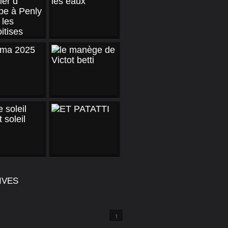
IVES
1