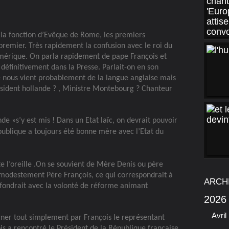
à la fonction d’Evêque de Rome, les premiers
remier. Très rapidement la confusion avec le roi du
mérique. On parla rapidement de pape François et
définitivement dans la Presse. Parlait-on en son
 nous vient probablement de la langue anglaise mais
résident hollande ? , Ministre Montebourg ? Chanteur
e »s’y est mis ! Dans un Etat laïc, on devrait pouvoir
publique a toujours été bonne mère avec l’Etat du
e l’oreille .On se souvient de Mère Denis ou père
s modestement Père François, ce qui correspondrait à
ARCH
nfondrait avec la volonté de réforme animant
2026
Avril
gner tout simplement par François le représentant
is a rencontré le Président de la République française