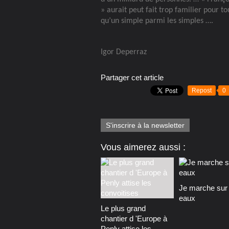
» aurait peut fait trop familier pour t
qu’un simple parmi les simples ….
Igor Deperraz
Partager cet article
Repost
0
S'inscrire à la newsletter
Vous aimerez aussi :
Je marche sur 
eaux
Le plus grand
chantier d 'Europe à
Penly attise les