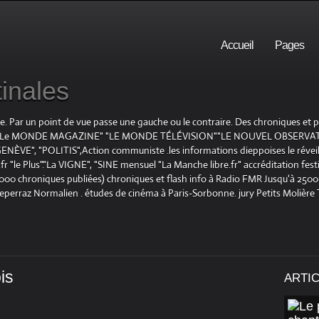
Accueil
Pages
inales
te. Par un point de vue passe une gauche ou le contraire. Des chroniques et
E", "Le MONDE MAGAZINE" "LE MONDE TÉLÉVISION""LE NOUVEL OBSERVATE
ENÈVE", "POLITIS",Action communiste .les informations dieppoises le réveil L
le Plus"."La VIGNE", "SINE mensuel "La Manche libre.fr" accréditation festiv
 1000 chroniques publiées) chroniques et flash info à Radio FMR Jusqu'à 2500 
Deperraz Normalien . études de cinéma à Paris-Sorbonne. jury Petits Molière
is
ARTI