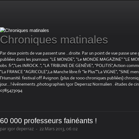
Chroniques matinales
Par deux points de vue passent une ...droite. Par un point de vue passe une
publiées dans les journaux: "LE MONDE", "Le MONDE MAGAZINE" "LE 
obs .fr","Les INROCK...", "LA TRIBUNE DE GENÈVE", "POLITIS",Action communis
"La FRANCE "AGRICOLE",La Manche libre.fr "le Plus"."La VIGNE", "SINE mensue
l'Humanité. festival off Avignon. (plus de 1000 chroniques publiées) chroniq
jour....! événements ,photographies Igor Deperraz Normalien . études de ci
0785473094
60 000 professeurs fainéants !
par igor deperraz
-
22 Mars 2013, 06:02