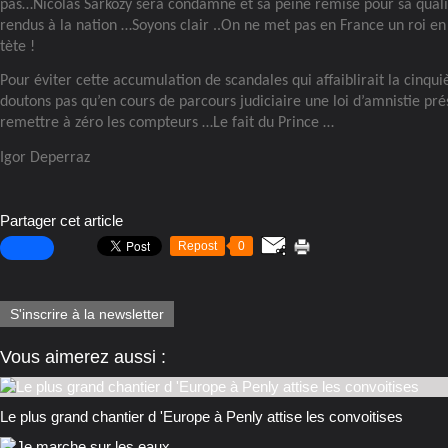
pas…Nicolas Sarkozy sera condamné et sa peine remise pour sa qualit
rendus à la nation …Soyons clair ..On ne met pas en France un roi en 
tète !
Pour éviter cette accumulation de scandales qui affaiblirait la cinqu
doutons pas qu’en cours de parcours judiciaire une loi d’amnistie pré
remettre à zéro les compteurs …Le fait du Prince …
Igor Deperraz
Partager cet article
Repost
0
S'inscrire à la newsletter
Vous aimerez aussi :
Le plus grand chantier d 'Europe à Penly attise les convoitises