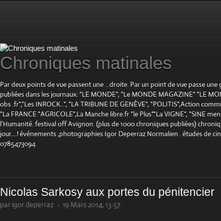
Chroniques matinales
Par deux points de vue passent une ...droite. Par un point de vue passe une
publiées dans les journaux: "LE MONDE", "Le MONDE MAGAZINE" "LE 
obs .fr","Les INROCK...", "LA TRIBUNE DE GENÈVE", "POLITIS",Action communis
"La FRANCE "AGRICOLE",La Manche libre.fr "le Plus"."La VIGNE", "SINE mensue
l'Humanité. festival off Avignon. (plus de 1000 chroniques publiées) chroniq
jour....! événements ,photographies Igor Deperraz Normalien . études de ci
0785473094
Nicolas Sarkosy aux portes du pénitencier
par igor deperraz
-
19 Mars 2014, 13:57