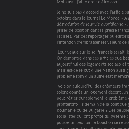
Moi aussi, j’ai le droit d’être con !
Je ne suis pas d’accord avec l’article 
octobre dans le journal Le Monde
« À
dégradation de leur vie quotidienne ».
prises de position dans la presse fra
racistes. Par ces reportages ou édito
l’intention d’embrasser les valeurs de 
Leur venue sur le sol français serait l
On démontre dans ces articles que beau
aujourd’hui des logements sociaux et 
mais est-ce le but d’une Nation aussi g
problème rom d’un autre état membre e
Voit-on aujourd’hui des chômeurs fran
soient donnés un logement décent ,un 
peut régler durablement le problème de
profiteront- ils demain de la politiqu
Roumanie ou de Bulgarie ? Des peuples
socialistes qui ont profité du système
poussé un peu loin le bouchon se retro
concitoyens. La culture rom n’a pas voca