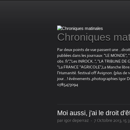
Chroniques mat
Par deux points de vue passent une ...droi
publiées dans les journaux: "LE MOND
obs .fr","Les INROCK...", "LA TRIBUNE DE G
"La FRANCE "AGRICOLE",La Manche libre.fr "
l'Humanité. festival off Avignon. (plus de
jour....! événements ,photographies Igor 
0785473094
Moi aussi, j'ai le droit d'
par igor deperraz
-
7 Octobre 2013, 15: