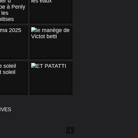
IVES
1