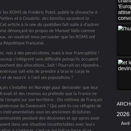
sur les ROMS de Frédéric Potet, publié le dimanche 6
Poitiers et à Croutelle, des familles racontent la
Cet article à la une du quotidien fait suite à d’autres
nçaise dénonçant les propos de Manuel Valls comme
riaux, on voudrait nous persuader que les ROMS ont
la République française.
iée, non à des persécutions, mais à leur francophilie !
coup s’intègrent sans difficulté puisqu’ils occupent
touchent des allocations…Soit ! Pourrait-on répondre…
énéreuse soit-elle de prendre à bras le corps le
t de nourrir à l’œil ses populations ?
çais s’installer en Norvège pour demander que leur
travail et des revenus au prétexte que la France ne
 l’emploi sur son territoire . Dix millions de Français
ARCH
e généreuse du Danemark ? Qui sont-ils ces réfugiés de
 instrumentalisés sous les anciennes dictatures
2026
 communiste pendant des décennies et qui après avoir
Avril
uvent dans une situation inconfortables avec leurs
tion à s’intégrer, c’est ce qui fait sa force et sa