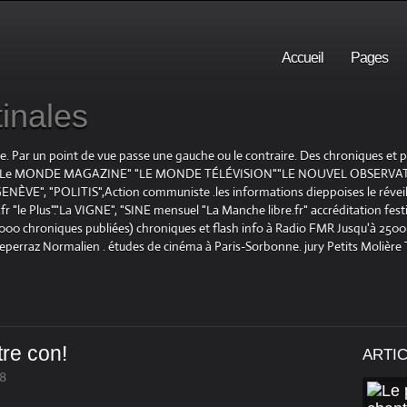
Accueil
Pages
inales
te. Par un point de vue passe une gauche ou le contraire. Des chroniques et
E", "Le MONDE MAGAZINE" "LE MONDE TÉLÉVISION""LE NOUVEL OBSERVATE
ENÈVE", "POLITIS",Action communiste .les informations dieppoises le réveil L
le Plus"."La VIGNE", "SINE mensuel "La Manche libre.fr" accréditation festiv
 1000 chroniques publiées) chroniques et flash info à Radio FMR Jusqu'à 2500 
Deperraz Normalien . études de cinéma à Paris-Sorbonne. jury Petits Molière
être con!
ARTI
38