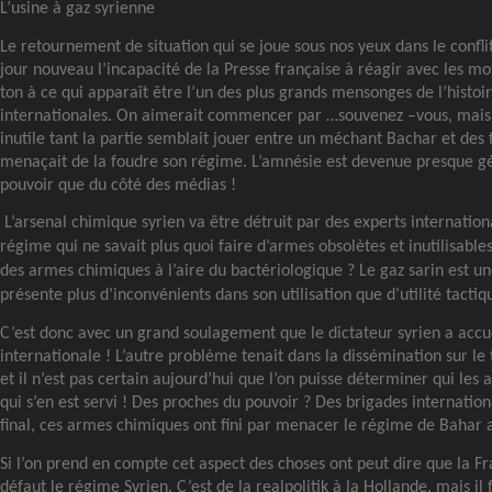
L’usine à gaz syrienne
Le retournement de situation qui se joue sous nos yeux dans le conflit
jour nouveau l’incapacité de la Presse française à réagir avec les mots
ton à ce qui apparaît être l’un des plus grands mensonges de l’histoir
internationales. On aimerait commencer par …souvenez –vous, mais c
inutile tant la partie semblait jouer entre un méchant Bachar et des f
menaçait de la foudre son régime. L’amnésie est devenue presque gé
pouvoir que du côté des médias !
L’arsenal chimique syrien va être détruit par des experts internation
régime qui ne savait plus quoi faire d’armes obsolètes et inutilisable
des armes chimiques à l’aire du bactériologique ? Le gaz sarin est 
présente plus d’inconvénients dans son utilisation que d’utilité tactiq
C’est donc avec un grand soulagement que le dictateur syrien a accue
internationale ! L’autre problème tenait dans la dissémination sur le
et il n’est pas certain aujourd’hui que l’on puisse déterminer qui les 
qui s’en est servi ! Des proches du pouvoir ? Des brigades internation
final, ces armes chimiques ont fini par menacer le régime de Bahar a
Si l’on prend en compte cet aspect des choses ont peut dire que la Fr
défaut le régime Syrien. C’est de la realpolitik à la Hollande, mais il