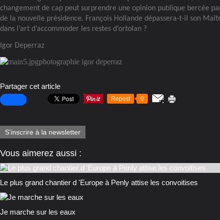
changement de cap peut surprendre une opinion publique bercée par
de la nouvelle présidence. François Hollande dépassera-t-il son Maît
dans l’art d’accommoder les restes d’ortolan ?
Igor Deperraz
photographie igor deperraz
Partager cet article
Repost
0
S'inscrire à la newsletter
Vous aimerez aussi :
Le plus grand chantier d 'Europe à Penly attise les convoitises
Je marche sur les eaux