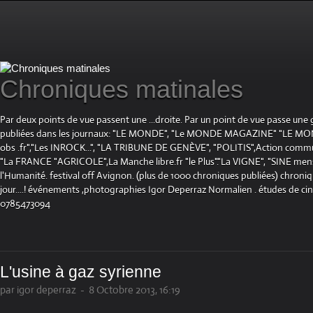
Chroniques matinales
Par deux points de vue passent une ...droite. Par un point de vue passe une
publiées dans les journaux: "LE MONDE", "Le MONDE MAGAZINE" "LE 
obs .fr","Les INROCK...", "LA TRIBUNE DE GENÈVE", "POLITIS",Action communis
"La FRANCE "AGRICOLE",La Manche libre.fr "le Plus"."La VIGNE", "SINE mensue
l'Humanité. festival off Avignon. (plus de 1000 chroniques publiées) chroniq
jour....! événements ,photographies Igor Deperraz Normalien . études de ci
0785473094
L'usine à gaz syrienne
par igor deperraz
-
8 Octobre 2013, 16:19