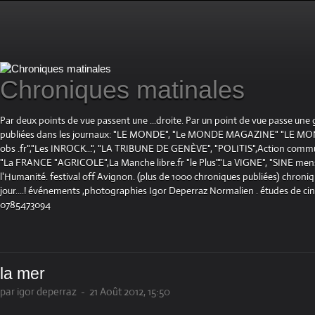
Chroniques matinales
Par deux points de vue passent une ...droite. Par un point de vue passe une
publiées dans les journaux: "LE MONDE", "Le MONDE MAGAZINE" "LE 
obs .fr","Les INROCK...", "LA TRIBUNE DE GENÈVE", "POLITIS",Action communis
"La FRANCE "AGRICOLE",La Manche libre.fr "le Plus"."La VIGNE", "SINE mensue
l'Humanité. festival off Avignon. (plus de 1000 chroniques publiées) chroniq
jour....! événements ,photographies Igor Deperraz Normalien . études de ci
0785473094
la mer
par igor deperraz
-
21 Août 2012, 15:50