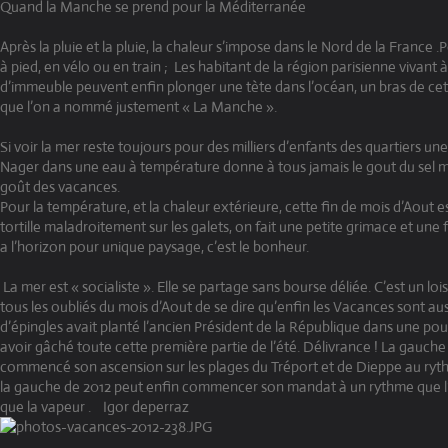
Quand la Manche se prend pour la Méditerranée
Après la pluie et la pluie, la chaleur s’impose dans le Nord de la France 
à pied, en vélo ou en train ;
Les habitant de la région parisienne vivant 
d’immeuble peuvent enfin plonger une tète dans l’océan, un bras de c
que l’on a nommé justement « La Manche ».
Si voir la mer reste toujours pour des milliers d’enfants des quartiers un
Nager dans une eau à température donne à tous jamais le gout du sel ma
goût des vacances.
Pour la température, et la chaleur extérieure, cette fin de mois d’Aout 
tortille maladroitement sur les galets, on fait une petite grimace et une 
a l’horizon pour unique paysage, c’est le bonheur.
La mer est « socialiste ». Elle se partage sans bourse déliée. C’est un loi
tous les oubliés du mois d’Aout de se dire qu’enfin les Vacances sont a
d’épingles avait planté l’ancien Président de la République dans une 
avoir gâché toute cette première partie de l’été. Délivrance ! La gauche
commencé son ascension sur les plages du Tréport et de Dieppe au ryth
la gauche de 2012 peut enfin commencer son mandat à un rythme que l’
que la vapeur .
Igor deperraz