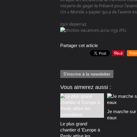
moyens de gager le Présent pour l’avenir
Un « Monde » papier qui a de l’avenir est
Igor deperraz
Partager cet article
Rep
S'inscrire à la newsletter
Vous aimerez aussi :
Je marche sur 
eaux
Le plus grand
chantier d 'Europe à
Penly attise les