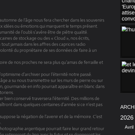
automne de l’âge nous fera chercher dans les souvenirs
x idées ou émotions qui marquent le temps présent.
manité de l’oubli s’avère être de piètre qualité.
caines de stockage ou des « Cloud », nos écrits,
tout jamais dans les affres des caprices radio
 volonté du propriétaire de ses données de faire à un
re de nos proches ne sera plus qu’amas de ferraille et
optimisme d’archiver pour l’éternité notre passé.
ge a su nous transmettre sur les murs de pierre ou sur
ion, gourmande en info pourrait apparaître en blanc dans
toriens.
r bien conservé traversera l’éternité. Des millions de
aîtront dans quelques centaines d’année si ce n’est pas
ARCH
suppose la négation de l’avenir et de la mémoire. C’est
2026
.
Avril
photographie argentique pourrait faire leur grand retour
e retisseront du lien avec le futur et se donneront les