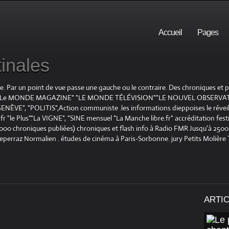
Accueil
Pages
inales
te. Par un point de vue passe une gauche ou le contraire. Des chroniques et
E", "Le MONDE MAGAZINE" "LE MONDE TÉLÉVISION""LE NOUVEL OBSERVATE
ENÈVE", "POLITIS",Action communiste .les informations dieppoises le réveil L
le Plus"."La VIGNE", "SINE mensuel "La Manche libre.fr" accréditation festiv
 1000 chroniques publiées) chroniques et flash info à Radio FMR Jusqu'à 2500 
Deperraz Normalien . études de cinéma à Paris-Sorbonne. jury Petits Molière
ARTI