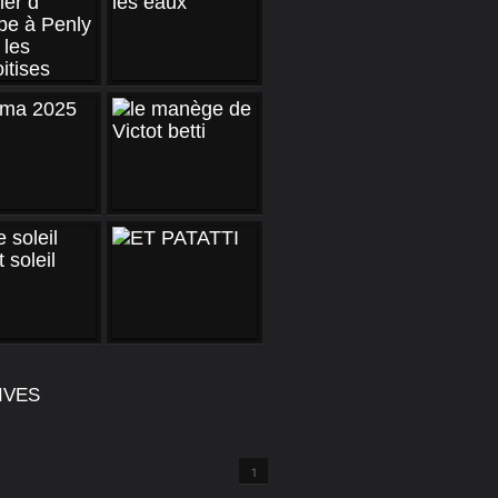
IVES
1