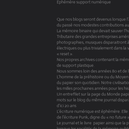
Ephémère support numérique
Que nos blogs seront devenus lorsque l’
du passé nos modestes contributions au
La mémoire binaire qui devait sauver l’hu
Tributaire des grandes entreprises améri
photographies, musiques disparaitront à 
électriques ou plus trivialement dans la
« reset ».
Nos propres archives contenant la mémoi
de support plastique.
Nous sommes loin des années 80 et de l’
L’homme de la préhistoire ou du Moyen â
du papier son quotidien. Notre civilisat
les milles prochaines années pour les his
Un entrefilet sur la page du Monde papie
mots sur le blog du même journal dispar
d’ici 20 ans
L’écriture numérique est éphémère. Elle 
de l’écriture Punk, digne du « no future »
Le journal et le livre
papier ainsi que la 
lorsque les sociétés de la mémoire oublié