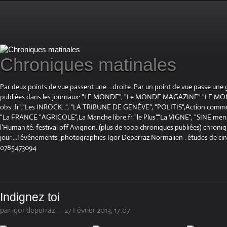
Chroniques matinales
Par deux points de vue passent une ...droite. Par un point de vue passe une
publiées dans les journaux: "LE MONDE", "Le MONDE MAGAZINE" "LE 
obs .fr","Les INROCK...", "LA TRIBUNE DE GENÈVE", "POLITIS",Action communis
"La FRANCE "AGRICOLE",La Manche libre.fr "le Plus"."La VIGNE", "SINE mensue
l'Humanité. festival off Avignon. (plus de 1000 chroniques publiées) chroniq
jour....! événements ,photographies Igor Deperraz Normalien . études de ci
0785473094
Indignez toi
par igor deperraz
-
27 Février 2013, 17:07