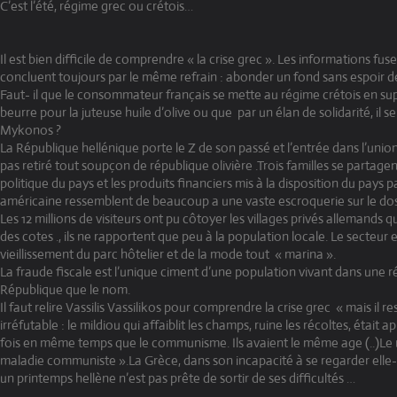
C’est l’été, régime grec ou crétois…
Il est bien difficile de comprendre « la crise grec ». Les informations fus
concluent toujours par le même refrain : abonder un fond sans espoir de
Faut- il que le consommateur français se mette au régime crétois en sup
beurre pour la juteuse huile d’olive ou que
par un élan de solidarité, il se 
Mykonos ?
La République hellénique porte le Z de son passé et l’entrée dans l’unio
pas retiré tout soupçon de république olivière .Trois familles se parta
politique du pays et les produits financiers mis à la disposition du pays
américaine ressemblent de beaucoup a une vaste escroquerie sur le do
Les 12 millions de visiteurs ont pu côtoyer les villages privés allemands q
des cotes ., ils ne rapportent que peu à la population locale. Le secteur 
vieillissement du parc hôtelier et de la mode tout
« marina ».
La fraude fiscale est l’unique ciment d’une population vivant dans une r
République que le nom.
Il faut relire Vassilis Vassilikos pour comprendre la crise grec « mais il 
irréfutable : le mildiou qui affaiblit les champs, ruine les récoltes, était
fois en même temps que le communisme. Ils avaient le même age (..)Le 
maladie communiste ».La Grèce, dans son incapacité à se regarder elle-
un printemps hellène n’est pas prête de sortir de ses difficultés …