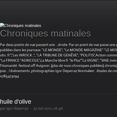
Chroniques matinales
Par deux points de vue passent une ...droite. Par un point de vue passe une
publiées dans les journaux: "LE MONDE", "Le MONDE MAGAZINE" "LE 
obs .fr","Les INROCK...", "LA TRIBUNE DE GENÈVE", "POLITIS",Action communis
"La FRANCE "AGRICOLE",La Manche libre.fr "le Plus"."La VIGNE", "SINE mensue
l'Humanité. festival off Avignon. (plus de 1000 chroniques publiées) chroniq
jour....! événements ,photographies Igor Deperraz Normalien . études de ci
0785473094
huile d'olive
par igor deperraz
-
22 Juin 2011, 06:46