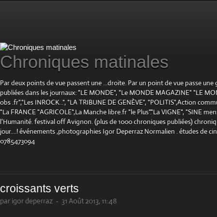
Chroniques matinales
Par deux points de vue passent une ...droite. Par un point de vue passe une
publiées dans les journaux: "LE MONDE", "Le MONDE MAGAZINE" "LE 
obs .fr","Les INROCK...", "LA TRIBUNE DE GENÈVE", "POLITIS",Action communis
"La FRANCE "AGRICOLE",La Manche libre.fr "le Plus"."La VIGNE", "SINE mensue
l'Humanité. festival off Avignon. (plus de 1000 chroniques publiées) chroniq
jour....! événements ,photographies Igor Deperraz Normalien . études de ci
0785473094
croissants verts
par igor deperraz
-
31 Août 2013, 11:48