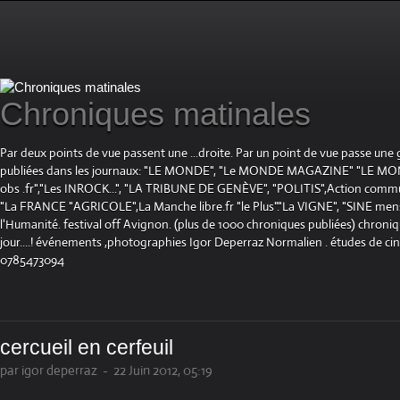
Chroniques matinales
Par deux points de vue passent une ...droite. Par un point de vue passe une
publiées dans les journaux: "LE MONDE", "Le MONDE MAGAZINE" "LE 
obs .fr","Les INROCK...", "LA TRIBUNE DE GENÈVE", "POLITIS",Action communis
"La FRANCE "AGRICOLE",La Manche libre.fr "le Plus"."La VIGNE", "SINE mensue
l'Humanité. festival off Avignon. (plus de 1000 chroniques publiées) chroniq
jour....! événements ,photographies Igor Deperraz Normalien . études de ci
0785473094
cercueil en cerfeuil
par igor deperraz
-
22 Juin 2012, 05:19