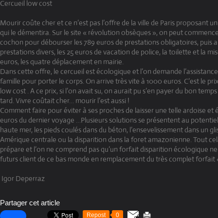
Cercueil low cost
Mourir coûte cher et ce n’est pas l’offre de la ville de Paris proposant 
qui le démentira. Sur le site « révolution obsèques », on peut commence
cochon pour débourser les 789 euros de prestations obligatoires, puis al
prestations divers, les 25 euros de vacation de police, la toilette et la m
euros, les quatre déplacement en mairie.
Dans cette offre, le cercueil est écologique et l’on demande l’assistan
famille pour porter le corps. On arrive très vite à 1000 euros. C’est le p
low cost . A ce prix, si l’on avait su, on aurait pu s’en payer du bon temps
tard. Vivre coûtait cher… mourir l’est aussi !
Comment faire pour éviter à ses proches de laisser une telle ardoise et
euros du dernier voyage …Plusieurs solutions se présentent au potentiel 
haute mer, les pieds coulés dans du béton, l’ensevelissement dans un gl
Amérique centrale ou la disparition dans la foret amazonienne. Tout cel
prépare et l’on ne comprend pas qu’un forfait disparition écologique n
futurs client de ce bas monde en remplacement du très complet forfait
Igor Deperraz
Partager cet article
Repost
0