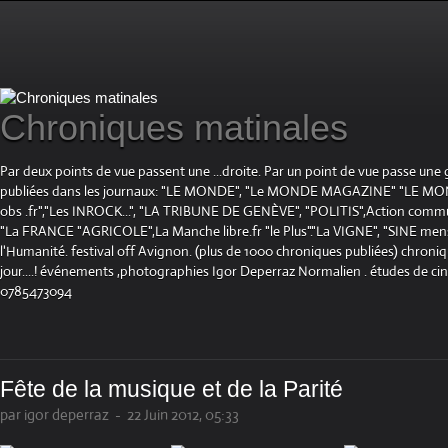
Chroniques matinales
Par deux points de vue passent une ...droite. Par un point de vue passe une
publiées dans les journaux: "LE MONDE", "Le MONDE MAGAZINE" "LE 
obs .fr","Les INROCK...", "LA TRIBUNE DE GENÈVE", "POLITIS",Action communis
"La FRANCE "AGRICOLE",La Manche libre.fr "le Plus"."La VIGNE", "SINE mensue
l'Humanité. festival off Avignon. (plus de 1000 chroniques publiées) chroniq
jour....! événements ,photographies Igor Deperraz Normalien . études de ci
0785473094
Fête de la musique et de la Parité
par igor deperraz
-
22 Juin 2012, 05:33