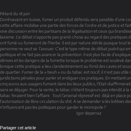
Pétard du 18 juin
Dorénavant en Suisse, fumer un produit défendu sera passible d’une co
cette affaire mobilise une partie des forces de l’ordre et de justice et fai
vive discussion entre les partisans de la légalisation et ceux qui brandiss
laxisme. Ce débat n’apporte pas grand-chose au regard des pratiques de
ont fumé ou fumeront de l’herbe. Il est par nature stérile puisque tout l
personne ne veut se
l’avouer. C’est le type même de débat puéril qui 
politique et ne fait pas avancer la prévention. Il est plus facile d’expliqu
dérives et les dangers de la fumette lorsque le problème est soulevé dan
lorsque cette pratique a lieu clandestinement au fond des caves et sous
de quartier. Fumer de la « beuh » ou du tabac est nocif, il n’est pas utile 
juridictions pénales pour parler et endiguer ces pratiques. En mettant 
cinq euros aux usagers fumant dans les lieux publics, l’Etat réaffirmerait
sans se déjuger. Pour la vente, le tabac n’étant toujours pas interdit à la
tabac feraient bien l’affaire . Tout l’arsenal répressif est
déjà en place p
l’autorisation de libre circulation du shit. A se demander si les lobbies d
n’influencent pas les politiques pour garder le monopole ?
Igor deperraz
Partager cet article