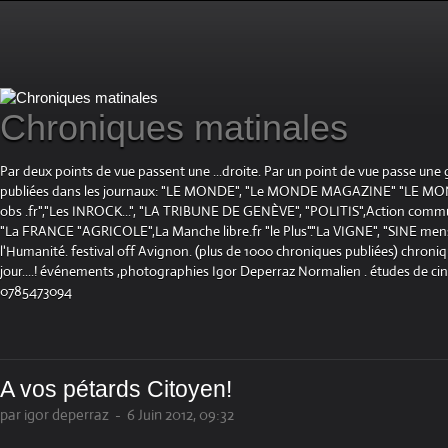
Chroniques matinales
Par deux points de vue passent une ...droite. Par un point de vue passe une
publiées dans les journaux: "LE MONDE", "Le MONDE MAGAZINE" "LE 
obs .fr","Les INROCK...", "LA TRIBUNE DE GENÈVE", "POLITIS",Action communis
"La FRANCE "AGRICOLE",La Manche libre.fr "le Plus"."La VIGNE", "SINE mensue
l'Humanité. festival off Avignon. (plus de 1000 chroniques publiées) chroniq
jour....! événements ,photographies Igor Deperraz Normalien . études de ci
0785473094
A vos pétards Citoyen!
par igor deperraz
-
6 Juin 2012, 09:32