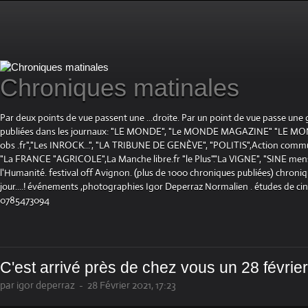
Chroniques matinales
Par deux points de vue passent une ...droite. Par un point de vue passe une
publiées dans les journaux: "LE MONDE", "Le MONDE MAGAZINE" "LE 
obs .fr","Les INROCK...", "LA TRIBUNE DE GENÈVE", "POLITIS",Action communis
"La FRANCE "AGRICOLE",La Manche libre.fr "le Plus"."La VIGNE", "SINE mensue
l'Humanité. festival off Avignon. (plus de 1000 chroniques publiées) chroniq
jour....! événements ,photographies Igor Deperraz Normalien . études de ci
0785473094
C'est arrivé près de chez vous un 28 février e
par igor deperraz
-
28 Février 2021, 17:23