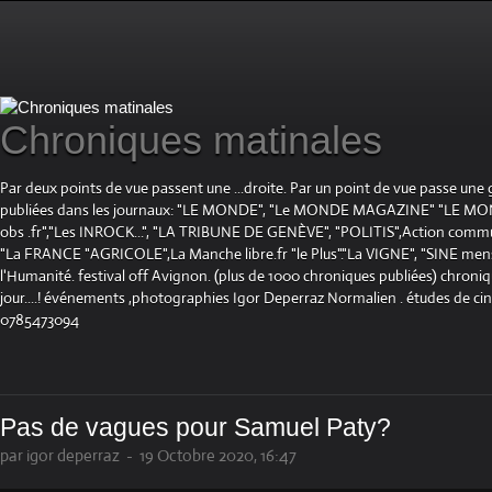
Chroniques matinales
Par deux points de vue passent une ...droite. Par un point de vue passe une
publiées dans les journaux: "LE MONDE", "Le MONDE MAGAZINE" "LE 
obs .fr","Les INROCK...", "LA TRIBUNE DE GENÈVE", "POLITIS",Action communis
"La FRANCE "AGRICOLE",La Manche libre.fr "le Plus"."La VIGNE", "SINE mensue
l'Humanité. festival off Avignon. (plus de 1000 chroniques publiées) chroniq
jour....! événements ,photographies Igor Deperraz Normalien . études de ci
0785473094
Pas de vagues pour Samuel Paty?
par igor deperraz
-
19 Octobre 2020, 16:47