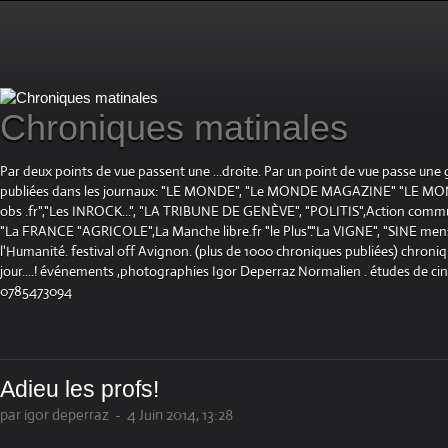
Chroniques matinales
Par deux points de vue passent une ...droite. Par un point de vue passe une
publiées dans les journaux: "LE MONDE", "Le MONDE MAGAZINE" "LE 
obs .fr","Les INROCK...", "LA TRIBUNE DE GENÈVE", "POLITIS",Action communis
"La FRANCE "AGRICOLE",La Manche libre.fr "le Plus"."La VIGNE", "SINE mensue
l'Humanité. festival off Avignon. (plus de 1000 chroniques publiées) chroniq
jour....! événements ,photographies Igor Deperraz Normalien . études de ci
0785473094
Adieu les profs!
par igor deperraz
-
4 Juin 2014, 13:28