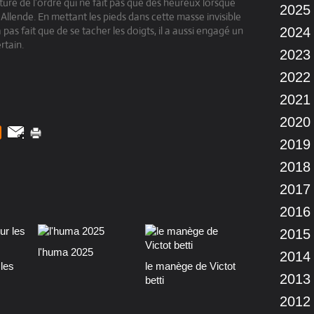
lture de l’ordre qui ne fait pas que des heureux lorsque
2025
Allende. En mettant les pieds dans cette masse invisible
a pas fait que de se tacher les doigts, il a aussi engagé un
2024
rtain.
2023
2022
2021
2020
2019
2018
2017
2016
2015
l'huma 2025
2014
les
le manège de Victot
2013
betti
2012