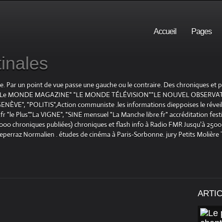
Accueil
Pages
inales
te. Par un point de vue passe une gauche ou le contraire. Des chroniques et
E", "Le MONDE MAGAZINE" "LE MONDE TÉLÉVISION""LE NOUVEL OBSERVATE
ENÈVE", "POLITIS",Action communiste .les informations dieppoises le réveil L
le Plus"."La VIGNE", "SINE mensuel "La Manche libre.fr" accréditation festiv
 1000 chroniques publiées) chroniques et flash info à Radio FMR Jusqu'à 2500 
Deperraz Normalien . études de cinéma à Paris-Sorbonne. jury Petits Molière
ARTI