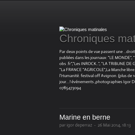
Chroniques mat
Par deux points de vue passent une ...droi
publiées dans les journaux: "LE MOND
obs .fr","Les INROCK...", "LA TRIBUNE DE G
"La FRANCE "AGRICOLE",La Manche libre.fr "
l'Humanité. festival off Avignon. (plus de
jour....! événements ,photographies Igor 
0785473094
Marine en berne
par igor deperraz
-
26 Mai 2014, 18:13