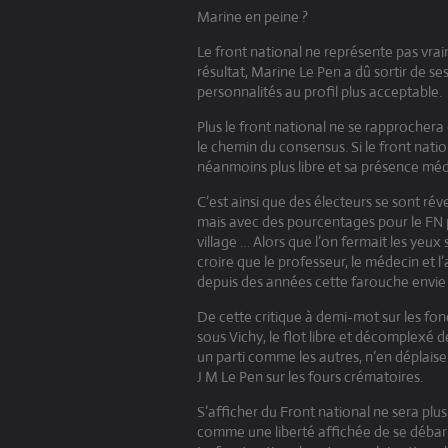
Marine en peine ?
Le front national ne représente pas vra
résultat, Marine Le Pen a dû sortir de s
personnalités au profil plus acceptable.
Plus le front national ne se rapprochera
le chemin du consensus. Si le front nati
néanmoins plus libre et sa présence méd
C’est ainsi que des électeurs se sont réve
mais avec des pourcentages pour le FN p
village … Alors que l’on fermait les yeux 
croire que le professeur, le médecin et l
depuis des années cette farouche envie d
De cette critique à demi-mot sur les fo
sous Vichy, le flot libre et décomplexé de
un parti comme les autres, n’en déplaise 
J M Le Pen sur les fours crématoires.
S’afficher du Front national ne sera p
comme une liberté affichée de se débarr