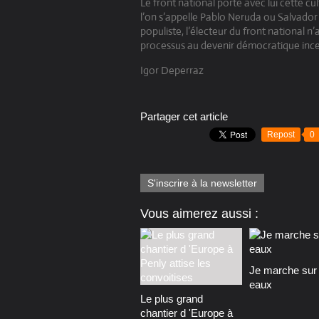
Le front national porte avec lui cette cu
l’on s’appelle Pablo Neruda ou Salvador 
populiste, l’électeur du front national n’
processus au devenir démocratique ince
Igor Deperraz
Partager cet article
Repost
0
S'inscrire à la newsletter
Vous aimerez aussi :
Je marche sur 
eaux
Le plus grand
chantier d 'Europe à