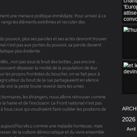
iment une menace politique immédiate. Pour arriver à ce
es rangs les éléments extrêmes et recruter des
 du pouvoir, plus ses paroles et ses actes devront trouver
onal n’est pas aux portes du pouvoir, sa parole devient
iatique plus évidente.
illés , non pas sous le bruit des bottes , pas encore …
ouvant dépasser la moitié de la population de leur
sur les propos frontistes du boucher, on se fait peur à
’agriculteur du bout de la rue partageaient en silence
e voir la peste brune revenir dans les urnes .
nctionnaires, les étrangers, nous allons retrouver comme
 la haine et de l’exclusion. Le Front national n’est pas
ARCH
à tous ceux qui voudraient faire oublier les positions de
2026
lus aujourd’hui vécu comme une maladie honteuse, mais
Avril
asser de la culture démocratique et du vivre ensemble.