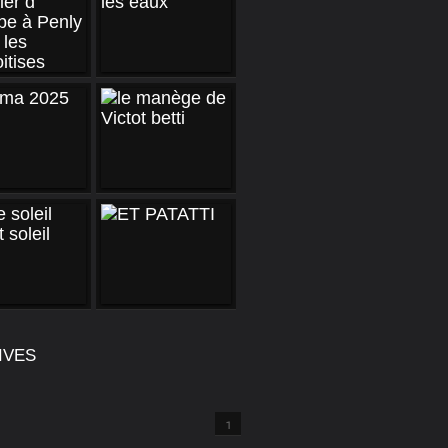
IVES
1