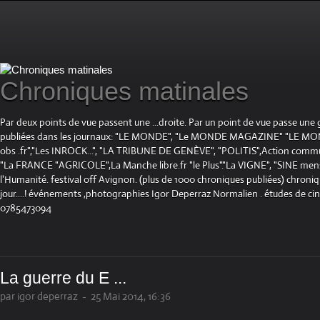
Chroniques matinales
Par deux points de vue passent une ...droite. Par un point de vue passe une
publiées dans les journaux: "LE MONDE", "Le MONDE MAGAZINE" "LE 
obs .fr","Les INROCK...", "LA TRIBUNE DE GENÈVE", "POLITIS",Action communis
"La FRANCE "AGRICOLE",La Manche libre.fr "le Plus"."La VIGNE", "SINE mensue
l'Humanité. festival off Avignon. (plus de 1000 chroniques publiées) chroniq
jour....! événements ,photographies Igor Deperraz Normalien . études de ci
0785473094
La guerre du E ...
par igor deperraz
-
25 Mai 2014, 16:36