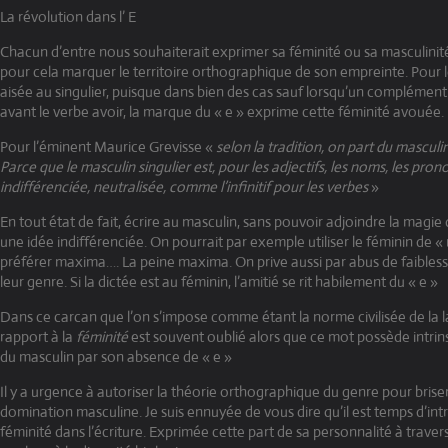
La révolution dans l’ E
Chacun d’entre nous souhaiterait exprimer sa féminité ou sa masculinité
pour cela marquer le territoire orthographique de son empreinte. Pour 
aisée au singulier, puisque dans bien des cas sauf lorsqu’un complément 
avant le verbe avoir, la marque du « e » exprime cette féminité avouée.
Pour l’éminent Maurice Grevisse «
selon la tradition, on part du masculi
Parce que le masculin singulier est, pour les adjectifs, les noms, les pro
indifférenciée, neutralisée, comme l’infinitif pour les verbes
»
En tout état de fait, écrire au masculin, sans pouvoir adjoindre la magie 
une idée indifférenciée. On pourrait par exemple utiliser le féminin de 
préférer maxima…. La peine maxima. On prive aussi par abus de faible
leur genre. Si la dictée est au féminin, l’amitié se rit habilement du « e »
Dans ce carcan que l’on s’impose comme étant la norme civilisée de la l
rapport à la
féminité
est souvent oublié alors que ce mot possède intr
du masculin par son absence de « e »
Il y a urgence à autoriser la théorie orthographique du genre pour briser
domination masculine. Je suis ennuyée de vous dire qu’il est temps d’in
féminité dans l’écriture. Exprimée cette part de sa personnalité à traver