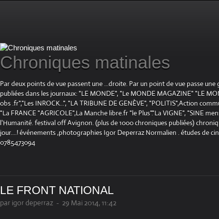
Chroniques matinales
Par deux points de vue passent une ...droite. Par un point de vue passe une
publiées dans les journaux: "LE MONDE", "Le MONDE MAGAZINE" "LE 
obs .fr","Les INROCK...", "LA TRIBUNE DE GENÈVE", "POLITIS",Action communis
"La FRANCE "AGRICOLE",La Manche libre.fr "le Plus"."La VIGNE", "SINE mensue
l'Humanité. festival off Avignon. (plus de 1000 chroniques publiées) chroniq
jour....! événements ,photographies Igor Deperraz Normalien . études de ci
0785473094
LE FRONT NATIONAL
par igor deperraz
-
29 Mai 2014, 11:42