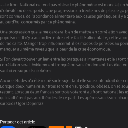
~~Le front National ne rend pas obèse Le phénomène est mondial, un hu
d’obésité ou de surpoids. Une progression en trente ans de plus de 30 p
sont connues, de l’abondance alimentaire aux causes génétiques, il y a 2
aujourd’hui concernés par ce phénomène.
Une progression que je me garderai bien de mettre en corrélation avec
populismes. Il n’y a aucun lien entre cette facilité alimentaire, cette a
de radicalité. Manger trop influencerait-il les modes de pensées au poin
manquer au même niveau que la peur de la crise économique.
Si l’on devait trouver un lien entre les pratiques alimentaires et le Front 
corrélation serait évidemment tronqué ou sans fondement. Les électeur
sont ni en surpoids ni obèses.
Aucune études n’a été mené sur le sujet tant elle sous entendrait des cri
Lorsque deux humains sur trois seront en surpoids ou obèses, on se sou
restent. Lorsque deux français sur trois voteront au front national, les 
qui n’adhèrent pas aux théories de ce parti. Les apéros saucisson-pinard 
surpoids ! Igor Deperraz
Partager cet article